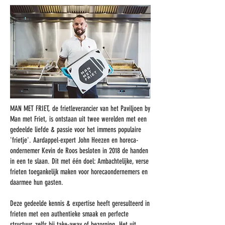
MAN MET FRIET, de frietleverancier van het Paviljoen by
Man met Friet, is ontstaan uit twee werelden met een
gedeelde liefde & passie voor het immens populaire
'frietje'. Aardappel-expert John Heezen en horeca-
ondernemer Kevin de Roos besloten in 2018 de handen
in een te slaan. Dit met één doel: Ambachtelijke, verse
frieten toegankelijk maken voor horecaondernemers en
daarmee hun gasten.
Deze gedeelde kennis & expertise heeft geresulteerd in
frieten met een authentieke smaak en perfecte
structuur, zelfs bij take-away of bezorging. Het uit