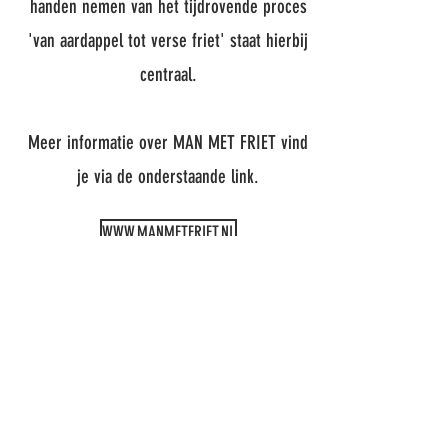
handen nemen van het tijdrovende proces
'van aardappel tot verse friet' staat hierbij
centraal.
Meer informatie over MAN MET FRIET vind
je via de onderstaande link.
WWW.MANMETFRIET.NL
ADRES
Noorderkanaalweg 2
3037 AV
Rotterdam
OPENINGSTIJDEN