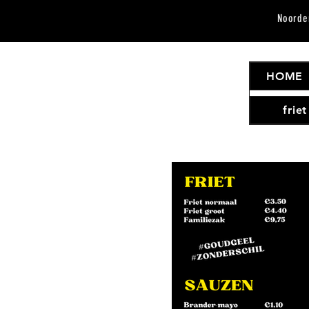
Noorde
HOME
frie